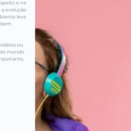
speito e na
 a evolução
biente leve
r bem
rodeios ou
odo mundo
mportante,