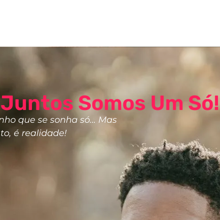
Juntos Somos Um Só!
nho que se sonha só... Mas
o, é realidade!