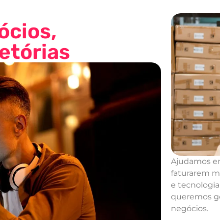
ócios,
etórias
Ajudamos e
faturarem m
e tecnologi
queremos ger
negócios.