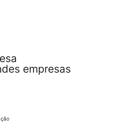
resa
ndes empresas
ação