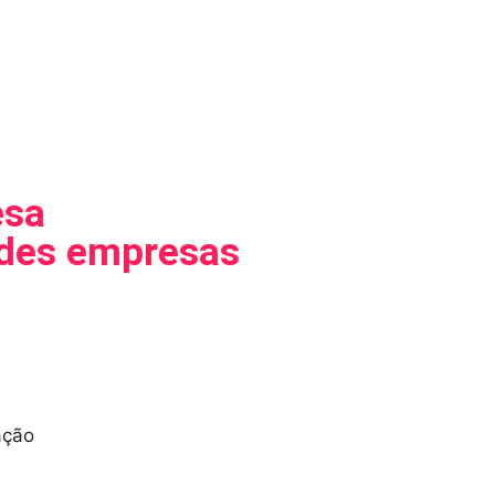
esa
ndes empresas
ação