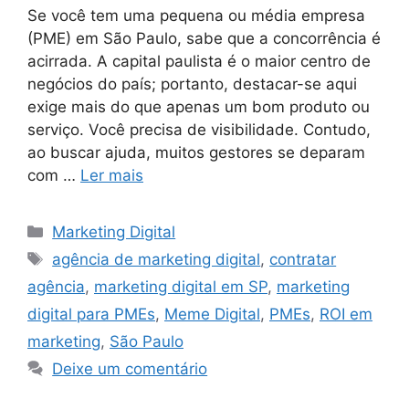
Se você tem uma pequena ou média empresa
(PME) em São Paulo, sabe que a concorrência é
acirrada. A capital paulista é o maior centro de
negócios do país; portanto, destacar-se aqui
exige mais do que apenas um bom produto ou
serviço. Você precisa de visibilidade. Contudo,
ao buscar ajuda, muitos gestores se deparam
com …
Ler mais
Marketing Digital
agência de marketing digital
,
contratar
agência
,
marketing digital em SP
,
marketing
digital para PMEs
,
Meme Digital
,
PMEs
,
ROI em
marketing
,
São Paulo
Deixe um comentário