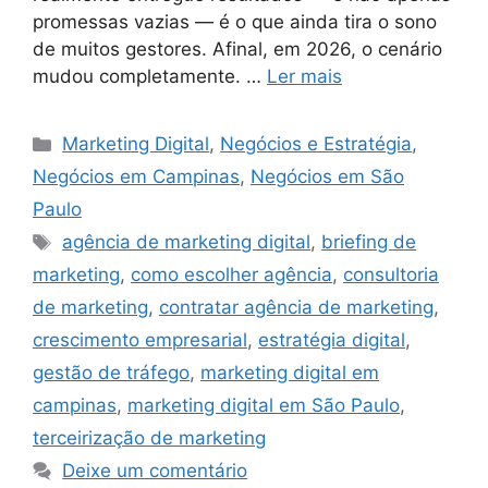
promessas vazias — é o que ainda tira o sono
de muitos gestores. Afinal, em 2026, o cenário
mudou completamente. …
Ler mais
Marketing Digital
,
Negócios e Estratégia
,
Negócios em Campinas
,
Negócios em São
Paulo
agência de marketing digital
,
briefing de
marketing
,
como escolher agência
,
consultoria
de marketing
,
contratar agência de marketing
,
crescimento empresarial
,
estratégia digital
,
gestão de tráfego
,
marketing digital em
campinas
,
marketing digital em São Paulo
,
terceirização de marketing
Deixe um comentário