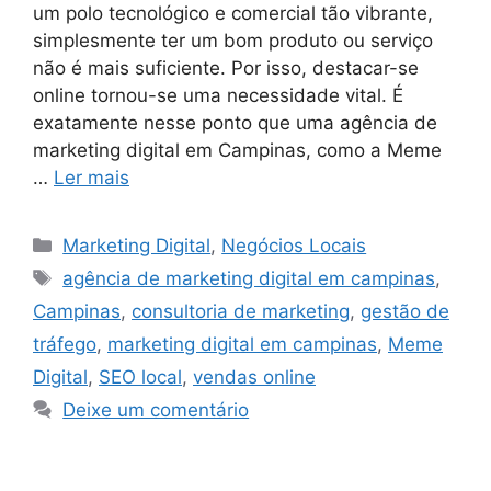
um polo tecnológico e comercial tão vibrante,
simplesmente ter um bom produto ou serviço
não é mais suficiente. Por isso, destacar-se
online tornou-se uma necessidade vital. É
exatamente nesse ponto que uma agência de
marketing digital em Campinas, como a Meme
…
Ler mais
Marketing Digital
,
Negócios Locais
agência de marketing digital em campinas
,
Campinas
,
consultoria de marketing
,
gestão de
tráfego
,
marketing digital em campinas
,
Meme
Digital
,
SEO local
,
vendas online
Deixe um comentário